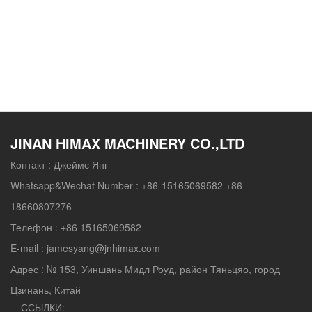
JINAN HIMAX MACHINERY CO.,LTD
Контакт :
Джеймс Янг
Whatsapp&Wechat Number :
+86-15165069582 +86-
18660807276
Телефон :
+86 15165069582
E-mail :
jamesyang@jnhimax.com
Адрес :
№ 153, Уиншань Мидл Роуд, район Тяньцяо, город
Цзинань, Китай
ССЫЛКИ: