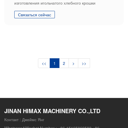
изготовления игольчатого хлебного крошки
Связаться сейчас
<<
1
2
>
>>
JINAN HIMAX MACHINERY CO.,LTD
Контакт :
Джеймс Янг
Whatsapp&Wechat Number :
+86-15165069582 +86-