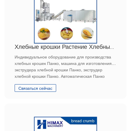
Хлебные крошки Растение Хлебные крошки Машина для изготовления
Индивидуальное оборудование для производства
хлебных крошек Панко, машина для изготовления
экструдера хлебной крошки Панко, экструдер
хлебной крошки Панко. Автоматическая Панко
Панировочные сухари Растение Хлебные Крошки
Связаться сейчас
Изготовление Машины