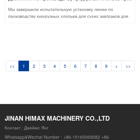
Мы завершили испытательную установку линии по
производству кукурузных хлопьев для сухих завтраков для
российского заказчика.
<<
1
2
3
4
5
6
7
8
9
>
>>
JINAN HIMAX MACHINERY CO.,LTD
Контакт :
Джеймс Янг
Whatsapp&Wechat Number :
+86-15165069582 +86-