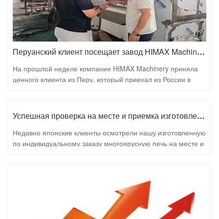
Перуанский клиент посещает завод HIMAX Machinery в Цзинане, укрепляя международное сотрудничество
На прошлой неделе компания HIMAX Machinery приняла
ценного клиента из Перу, который приехал из России в
Цзинань, Китай, для углублённого ознакомления с заводом.
Визит предоставил клиенту возможность больше узнать о
нашем оборудовании для переработки пищевых
Успешная проверка на месте и приемка изготовленной на заказ многослойной печи японскими клиентами
продуктов, производственных возможностях и технических
Недавно японские клиенты осмотрели нашу изготовленную
преимуществах, что ещё больше укрепило взаимное
по индивидуальному заказу многоярусную печь на месте и
доверие и сотрудничество между сторонами.
успешно завершили приемку. Всесторонние испытания
доказали, что оборудование полностью соответствует
строгим промышленным стандартам Японии по качеству,
точности и стабильности. Клиенты остались очень
довольны. Это достижение демонстрирует нашу
техническую мощь и открывает путь к более тесному
сотрудничеству между обеими сторонами.