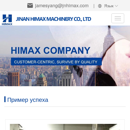
jamesyang@jnhimax.com
|
Язык
Toggle
naviga
Пример успеха