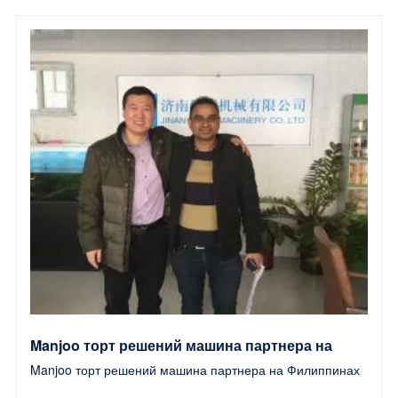
Manjoo торт решений машина партнера на
Manjoo торт решений машина партнера на Филиппинах
Филиппинах