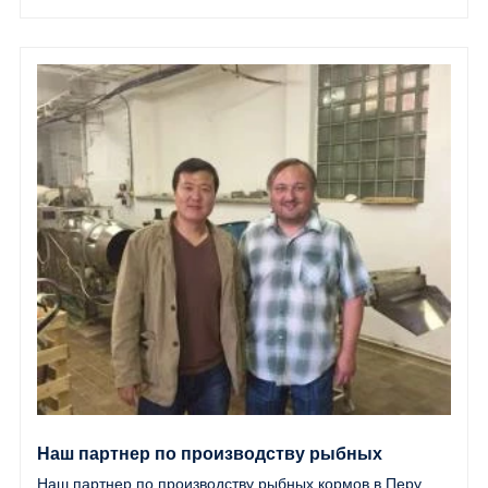
Наш партнер по производству рыбных
Наш партнер по производству рыбных кормов в Перу
кормов в Перу