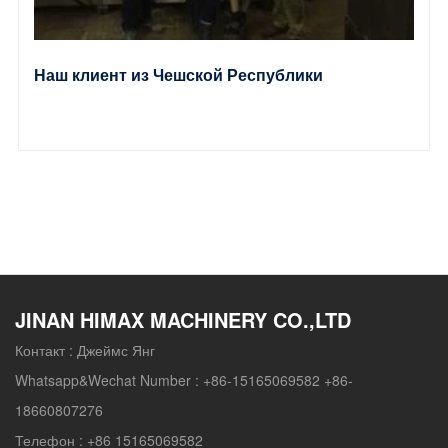
Наш клиент из Чешской Республики
JINAN HIMAX MACHINERY CO.,LTD
Контакт :
Джеймс Янг
Whatsapp&Wechat Number :
+86-15165069582 +86-
18660807276
Телефон :
+86 15165069582