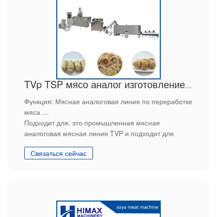
TVp TSP мясо аналог изготовление euipment
Функция: Мясная аналоговая линия по переработке
мяса
Подходит для: это промышленная мясная
аналоговая мясная линия TVP и подходит для
некоторых производителей соевого белка или мяса
Связаться сейчас
сырье продукта: соевая мука
конечная продукция: соевый белок
особенности: высокая эффективность, высокое
качество, экономия энергии,