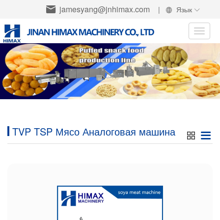
jamesyang@jnhimax.com
|
Язык
Toggle
naviga
TVP TSP Мясо Аналоговая машина