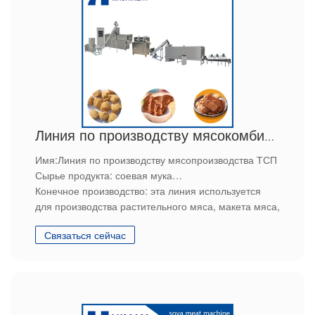
Линия по производству мясокомбината TSP
Имя:Линия по производству мясопроизводства ТСП
Сырье продукта: соевая мука
Конечное производство: эта линия используется
для производства растительного мяса, макета мяса,
соевого куска белка, соевого наггесетного белка
Связаться сейчас
Особенности: мы обеспечим индивидуальное
обслуживание, послепродажное обслуживание
упаковки и доставки