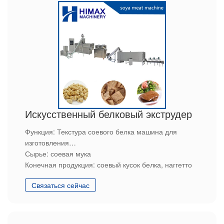
Искусственный белковый экструдер
Функция: Текстура соевого белка машина для
изготовления
Сырье: соевая мука
Конечная продукция: соевый кусок белка, наггетто
соевый белок
Связаться сейчас
Особенности: Высокое качество и индивидуальное
обслуживание
Если вы заинтересованы в этом, пожалуйста,
свяжитесь с нами.