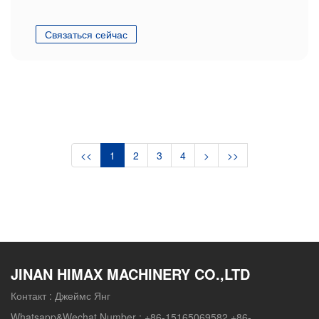
Связаться сейчас
<<
1
2
3
4
>
>>
JINAN HIMAX MACHINERY CO.,LTD
Контакт :
Джеймс Янг
Whatsapp&Wechat Number :
+86-15165069582 +86-