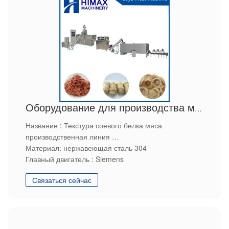
Оборудование для производства мяса ТВП
Название : Текстура соевого белка мяса
производственная линия
Материал: нержавеющая сталь 304
Главный двигатель : Siemens
Сырье: соевая мука
Связаться сейчас
Конечная продукция: соевый белок