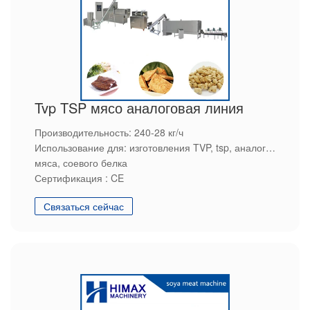
Tvp TSP мясо аналоговая линия
Производительность: 240-28 кг/ч
Использование для: изготовления TVP, tsp, аналога
мяса, соевого белка
Сертификация : CE
Преимущество: высокое качество, высокая
Связаться сейчас
эффективность, экономия энергии