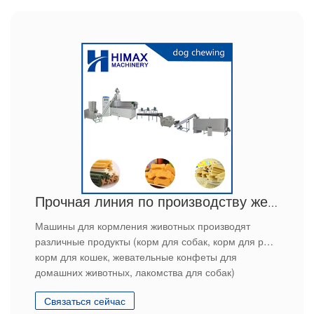
Прочная линия по производству жевательных игрушек для домашних животных
Машины для кормления животных производят
различные продукты (корм для собак, корм для рыб,
корм для кошек, жевательные конфеты для
домашних животных, лакомства для собак)
Машина для кормления домашних животных,
Связаться сейчас
машина для кормления собак, машина для