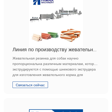
Линия по производству жевательных кормов для домашних животных
Жевательная резинка для собак научно
пропорциональна различным материалам, которые
экструдируются с помощью шнекового экструдера
для изготовления жевательного корма для
домашних животных в форме палочек, костей и
Связаться сейчас
других различных форм.