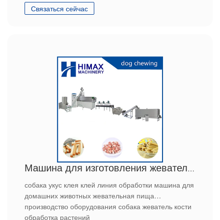
Связаться сейчас
и удовлетворяет увлечение собаки природой.
Машина для изготовления жевательных таблеток для домашних животных
собака укус клея клей линия обработки машина для
домашних животных жевательная пища
производство оборудования собака жеватель кости
обработка растений