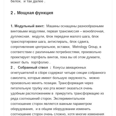
белок.
и так далее .
.
2
Мощная функция
1.
Модульный
винт:
Машины оснащены разнообразными
винтовыми модулями, первая трансмиссия – моноблочная,
дуплексная.
модули, блок передачи малого шага, блок
транспортировки шага, антиспираль, блок сдвига,
сопротивление центральное, вставки,
Metrology Group, в
соответствии с различными потребностями, произвольно
проектирует портфель винтов, пока вы об этом думаете,
может быть
портфолио
.
2
、
Собранный ствол
:
Конусы авиационных
огнетушителей в сборе содержат четыре секции собранного
самолета, которые имеют большую окружность.
можно
произвольно менять позиции. Трансформация через
питательную трубку изо рта может оказаться очень
удобным расположением в
прикрутить трансформацию из
ряда соотношений сторон. Экспериментальное
соотношение сторон является важным параметром
оборудования,
и в общем оборудовании изменить
соотношение сторон очень сложно, хотя многие изменения