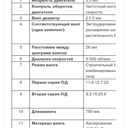
1
Мощность двигателя
5,5
кВт
2
Контроль оборотов
Частотный контроль
двигателя
скорости
3
Винт
диаметр
∮
3
0
мм
4
Соответствующий винт
Экструдирование и
(один комплект):
расширение шнека
растительного белка
5
Расстояние между
26 мм
центрами винтов
6
Диапазон скоростей
0-500 об/мин
7
Режим винта
Строительный блок
комбинированного
типа
8
Первая серия Л/Д
11,6:12,7:23
9
Вторая серия Л/Д
9,3:15:20,6
10
Длина
винта
750 мм
11
Материал винта
Азотирование