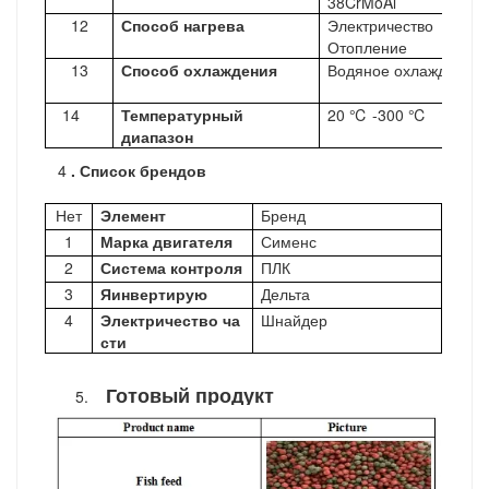
38CrMoAl
12
Способ нагрева
Электричество
Отопление
13
Способ охлаждения
Водяное охлаждение
14
Температурный
20
℃
-300
℃
диапазон
4
. Список брендов
Нет
Элемент
Бренд
1
Марка двигателя
Сименс
2
Система
контроля
ПЛК
3
Я
инвертирую
Дельта
4
Электричество
ча
Шнайдер
сти
Готовый продукт
5.