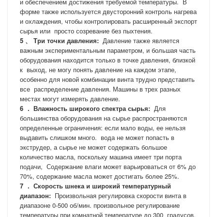
и обеспечением достижения требуемой температуры.
В
форме также используется двусторонний контроль нагрева
и охлаждения, чтобы контролировать расширенный экспорт
сырья или
просто созревание без пыхтения.
5
、
Три точки давления:
Давление также является
важным экспериментальным параметром, и большая часть
оборудования находится только в точке давления, близкой
к
выход, не могу понять давление на каждом этапе,
особенно для новой комбинации винта трудно представить
все
распределение давления. Машины в трех разных
местах могут измерять давление.
6
．
Влажность широкого спектра сырья:
Для
большинства оборудования на сырье распространяются
определенные ограничения: если мало воды, ее нельзя
выдавить слишком много.
вода не может попасть в
экструдер, а сырье не может содержать большое
количество масла, поскольку машина имеет три порта
подачи,
Содержание влаги может варьироваться от 6% до
70%, содержание масла может достигать более 25%.
7
．
Скорость шнека и широкий температурный
диапазон:
Произвольная регулировка скорости винта в
диапазоне 0-500 об/мин. произвольное регулирование
температуры при комнатной температуре до 300
градусов.