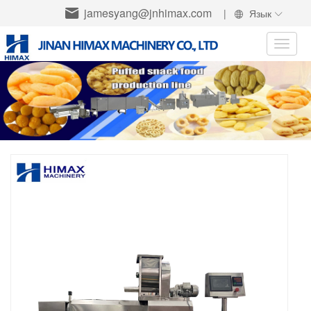
jamesyang@jnhimax.com
|
Язык
Toggle
naviga