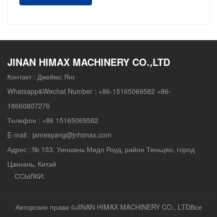
JINAN HIMAX MACHINERY CO.,LTD
Контакт :
Джеймс Янг
Whatsapp&Wechat Number :
+86-15165069582 +86-
18660807276
Телефон :
+86 15165069582
E-mail :
jamesyang@jnhimax.com
Адрес :
№ 153, Уиншань Мидл Роуд, район Тяньцяо, город
Цзинань, Китай
ССЫЛКИ:
Авторские права ©
JINAN HIMAX MACHINERY CO., LTD
Все