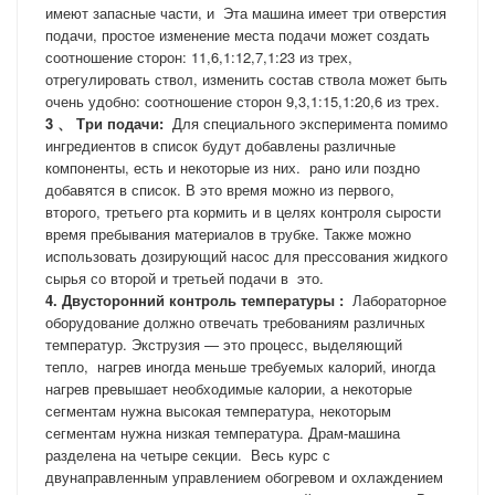
имеют запасные части, и
Эта машина имеет три отверстия
подачи, простое изменение места подачи может создать
соотношение сторон: 11,6,1:12,7,1:23 из трех,
отрегулировать ствол, изменить состав ствола может быть
очень удобно: соотношение сторон 9,3,1:15,1:20,6 из трех.
3
、
Три подачи:
Для специального эксперимента помимо
ингредиентов в список будут добавлены различные
компоненты, есть и некоторые из них.
рано или поздно
добавятся в список. В это время можно из первого,
второго, третьего рта кормить и в целях контроля сырости
время пребывания материалов в трубке. Также можно
использовать дозирующий насос для прессования жидкого
сырья со второй и третьей подачи в
это.
4.
Двусторонний
контроль температуры
:
Лабораторное
оборудование должно отвечать требованиям различных
температур. Экструзия — это процесс, выделяющий
тепло,
нагрев иногда меньше требуемых калорий, иногда
нагрев превышает необходимые калории, а некоторые
сегментам нужна высокая температура, некоторым
сегментам нужна низкая температура. Драм-машина
разделена на четыре секции.
Весь курс с
двунаправленным управлением обогревом и охлаждением