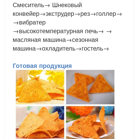
Смеситель
→
Шнековый
конвейер
→
экструдер
→рез→голлер→
→вибратер
→высокотемпературная печь→ →
масляная машина→сезонная
машина→охладитель→гостель→
Готовая продукция