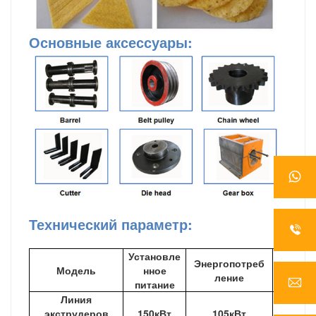
Основные аксессуары
:
Технический параметр:
Установле
Энергопотреб
Модель
нное
вып
ление
питание
Линия
экструдеров
150кВт
105кВт
120-1