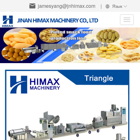
jamesyang@jnhimax.com
|
Язык
Toggle
naviga