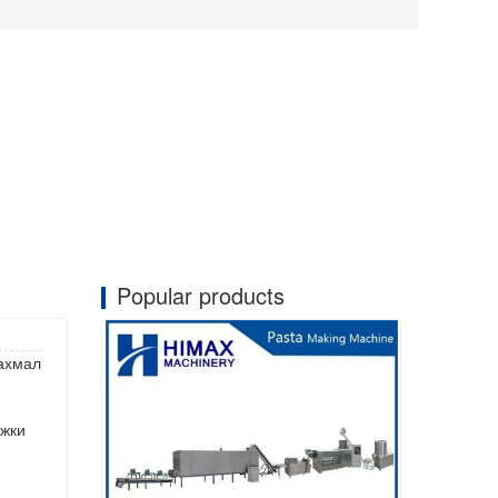
Popular products
рахмал
ужки