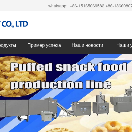
whatsapp:
+86-15165069582 +86-1866080
родукты
Пример успеха
Наши новости
Наши у