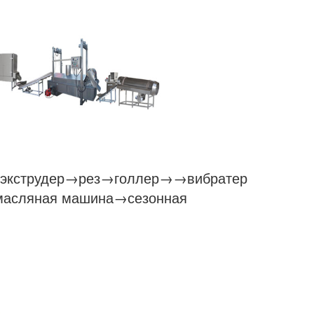
экструдер
→рез→голлер→→вибратер
масляная машина→сезонная