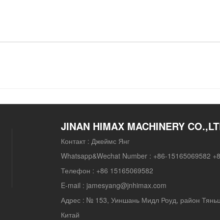
JINAN HIMAX MACHINERY CO.,L
Контакт :
Джеймс Янг
Whatsapp&Wechat Number :
+86-15165069582 +
Телефон :
+86 15165069582
E-mail :
jamesyang@jnhimax.com
Адрес :
№ 153, Уиншань Мидл Роуд, район Тяньц
Китай