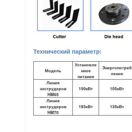
Технический параметр:
Установле
Энергопотреб
Модель
нное
ление
питание
Линия
экструдеров
150кВт
105кВт
HM65
Линия
экструдеров
193кВт
135кВт
HM70