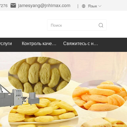
jamesyang@jnhimax.com
7276
|
Язык
слуги
Контроль качества
Свяжитесь с нами