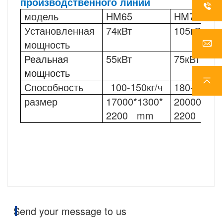
производственного линии
модель
HM65
HM70
Установленная 
74кВт
105кВт
мощность  
Реальная 
55кВт
75кВт
мощность
Способность
100-150кг/ч
180-240кг/
размер
17000*1300*
20000*150
2200   mm
2200   mm
Send your message to us