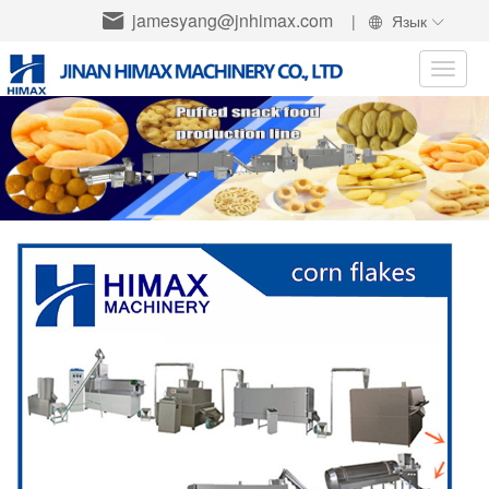
jamesyang@jnhimax.com
|
Язык
Toggle
naviga