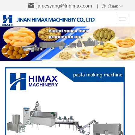
jamesyang@jnhimax.com
|
Язык
Toggle
naviga