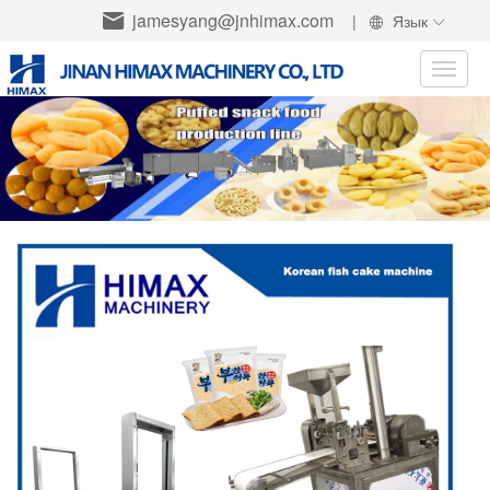
jamesyang@jnhimax.com
|
Язык
Toggle
naviga