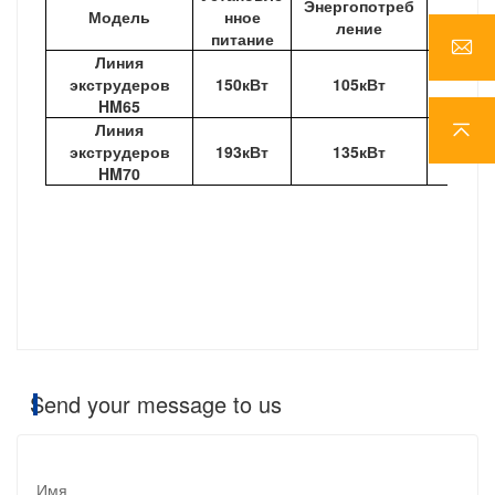
Энергопотреб
Модель
нное
вып
ление
питание
Линия
экструдеров
150кВт
105кВт
120-1
HM65
Линия
экструдеров
193кВт
135кВт
200-2
HM70
Send your message to us
Имя