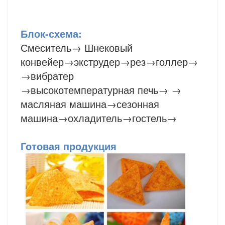
Блок-схема:
Смеситель
→
Шнековый
конвейер
→
экструдер
→рез→голлер→
→вибратер
→высокотемпературная печь→ →
масляная машина→сезонная
машина→охладитель→гостель→
Готовая продукция