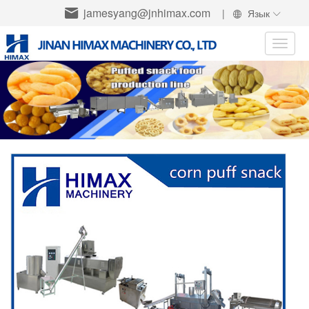
jamesyang@jnhimax.com
|
Язык
Toggle
naviga